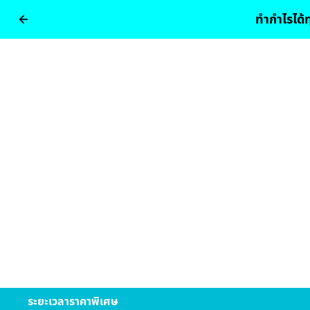
ทำกำไรได้ท
ระยะเวลาราคาพิเศษ