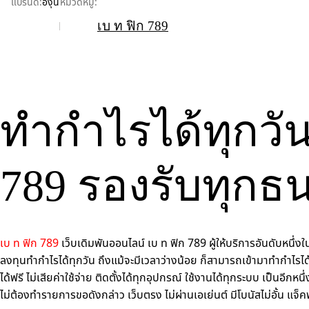
แบรนด์:
องุ่น
หมวดหมู่:
เบ ท ฟิก 789
ทำกำไรได้ทุกวัน
789 รองรับทุกธ
เบ ท ฟิก 789
เว็บเดิมพันออนไลน์ เบ ท ฟิก 789 ผู้ให้บริการอันดับหนึ่
ลงทุนทำกำไรได้ทุกวัน ถึงแม้จะมีเวลาว่างน้อย ก็สามารถเข้ามาทำกำไรได้ส
ได้ฟรี ไม่เสียค่าใช้จ่าย ติดตั้งได้ทุกอุปกรณ์ ใช้งานได้ทุกระบบ เป็นอ
ไม่ต้องทำรายการขอดังกล่าว เว็บตรง ไม่ผ่านเอเย่นต์ มีโบนัสไม่อั้น แ