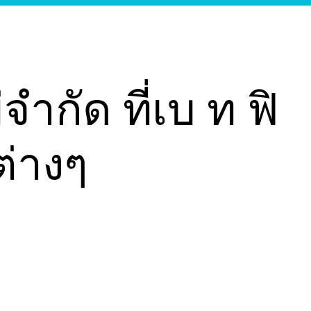
ำกัด ที่เบ ท ฟิ
ต่างๆ