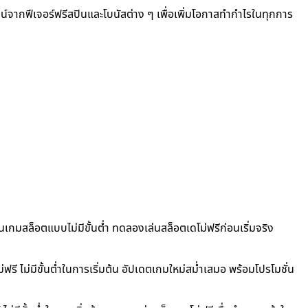
์จากฟีเจอร์ฟรีสปินและโบนัสต่าง ๆ เพื่อเพิ่มโอกาสทำกำไรในทุกการ
่นเกมสล็อตแบบไม่มีขั้นต่ำ ทดลองเล่นสล็อตเดโม่ฟรีก่อนเริ่มจริง
ไม่มีขั้นต่ำในการเริ่มต้น อัปเดตเกมใหม่สม่ำเสมอ พร้อมโปรโมชั่น