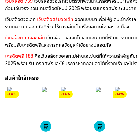
เว็บสล็อต 789
เว็บสล็อตวอเลทเว็บตรงที่พัฒนาแพลตฟอร์มมาเพื่อความมั
ก่อนเล่นจริง รวมเกมสล็อตใหม่ปี 2025 พร้อมรับเครดิตฟรี ระบบฝา
เว็บสล็อตวอเลท
เว็บสล็อตรับวอเล็ท
ออกแบบมาเพื่อให้ผู้เล่นเข้าถึงเ
ระบบความปลอดภัยที่ช่วยให้การเล่นเป็นเรื่องสบายใจและต่อเนื่อง
เว็บสล็อตทดลองเล่น
เว็บสล็อตวอเลทไม่ผ่านเอเย่นต์ที่พัฒนาระบบมาเ
พร้อมรับเครดิตฟรีและการดูแลข้อมูลผู้ใช้อย่างปลอดภัย
เครดิตฟรี 188
คือเว็บสล็อตวอเลทไม่ผ่านเอเย่นต์ที่ให้ความสำคัญก
2025 พร้อมรับเครดิตฟรีและใช้บริการฝากถอนออโต้ที่รวดเร็วและโปร
สินค้าใกล้เคียง
-14%
-14%
-14%