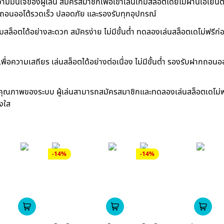
่นใจของผู้เล่น สมัครสมาชิกเพื่อเข้าเล่นเกมสล็อตโดยไม่ผ่านเอเย่นต์ ไ
กถอนออโต้รวดเร็ว ปลอดภัย และรองรับทุกอุปกรณ์
กมสล็อตได้อย่างสะดวก สมัครง่าย ไม่มีขั้นต่ำ ทดลองเล่นสล็อตเดโม่ฟรีก่
พื่อความเสถียร เล่นสล็อตได้อย่างต่อเนื่อง ไม่มีขั้นต่ำ รองรับฝากถอน
ับคุณภาพของระบบ ผู้เล่นสามารถสมัครสมาชิกและทดลองเล่นสล็อตเดโม่ฟรี
่งใส
-14%
-14%