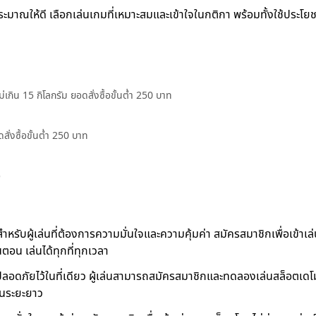
ให้ดี เลือกเล่นเกมที่เหมาะสมและเข้าใจในกติกา พร้อมทั้งใช้ประโยชน
ม่เกิน 15 กิโลกรัม ยอดสั่งซื้อขั้นต่ำ 250 บาท
สั่งซื้อขั้นต่ำ 250 บาท
อ
หรับผู้เล่นที่ต้องการความมั่นใจและความคุ้มค่า สมัครสมาชิกเพื่อเข้าเล
อน เล่นได้ทุกที่ทุกเวลา
ยไว้ในที่เดียว ผู้เล่นสามารถสมัครสมาชิกและทดลองเล่นสล็อตเดโม่ฟรี 
ในระยะยาว