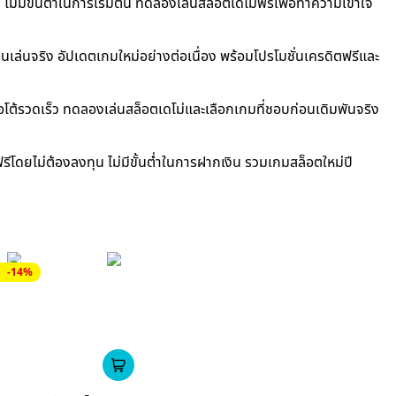
ม่มีขั้นต่ำในการเริ่มต้น ทดลองเล่นสล็อตเดโม่ฟรีเพื่อทำความเข้าใจ
อนเล่นจริง อัปเดตเกมใหม่อย่างต่อเนื่อง พร้อมโปรโมชั่นเครดิตฟรีและ
ออโต้รวดเร็ว ทดลองเล่นสล็อตเดโม่และเลือกเกมที่ชอบก่อนเดิมพันจริง
โดยไม่ต้องลงทุน ไม่มีขั้นต่ำในการฝากเงิน รวมเกมสล็อตใหม่ปี
-14%